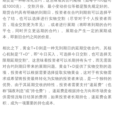
期货是一种标准化合约，这意味着其合约规模（如每手100盎司
或1000克）、交割月份、最小变动价位等都是预先规定好的。
期货合约具有明确的到期日，投资者在合约到期前可以选择平
仓了结，也可以选择进行实物交割（尽管对于个人投资者而
言，现金交割更为常见），或者进行展期（将即将到期的合约
平仓，同时开立更远期的合约）。展期会产生一定的展期成
本，即新旧合约之间的价差。
相比之下，黄金T+D则是一种无到期日的延期交收合约。其核
心机制是“T+D”，即“今日买入，可选择今日交割，也可选择无
限期延期交割”。这意味着投资者可以长期持有头寸，而无需面
对合约到期日带来的展期问题。黄金T+D提供了实物交割的选
项，投资者可以根据需要选择提取实物黄金，这对于有实物需
求或希望将投资最终转化为实物的投资者来说，是一个独特的
优势。由于其延期交收的特性，投资者需要支付“递延费”（也
称“隔夜利息”或“持仓费”）。递延费是根据持仓方向和市场资金
供需情况每日结算的费用，如果投资者长期持仓，递延费会累
积，成为一项重要的持仓成本。