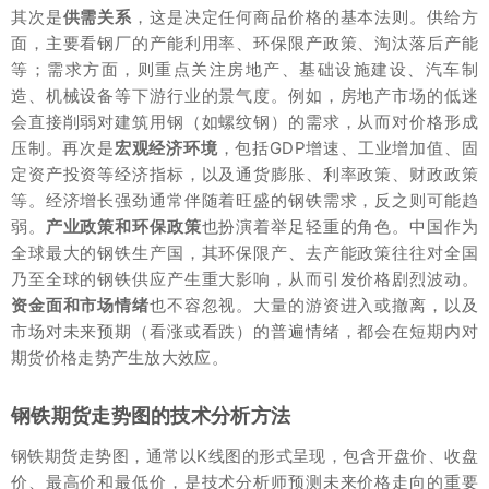
其次是
供需关系
，这是决定任何商品价格的基本法则。供给方
面，主要看钢厂的产能利用率、环保限产政策、淘汰落后产能
等；需求方面，则重点关注房地产、基础设施建设、汽车制
造、机械设备等下游行业的景气度。例如，房地产市场的低迷
会直接削弱对建筑用钢（如螺纹钢）的需求，从而对价格形成
压制。再次是
宏观经济环境
，包括GDP增速、工业增加值、固
定资产投资等经济指标，以及通货膨胀、利率政策、财政政策
等。经济增长强劲通常伴随着旺盛的钢铁需求，反之则可能趋
弱。
产业政策和环保政策
也扮演着举足轻重的角色。中国作为
全球最大的钢铁生产国，其环保限产、去产能政策往往对全国
乃至全球的钢铁供应产生重大影响，从而引发价格剧烈波动。
资金面和市场情绪
也不容忽视。大量的游资进入或撤离，以及
市场对未来预期（看涨或看跌）的普遍情绪，都会在短期内对
期货价格走势产生放大效应。
钢铁期货走势图的技术分析方法
钢铁期货走势图，通常以K线图的形式呈现，包含开盘价、收盘
价、最高价和最低价，是技术分析师预测未来价格走向的重要