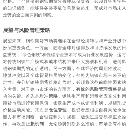
价格。一个合格的钢铁期货分析师或投资者，必须具备多学科
的知识储备，能够将各类零散信息整合起来，形成对市场未来
走势的全面而深刻的洞察。
展望与风险管理策略
展望未来，钢铁期货市场将继续在全球经济转型和产业升级中
扮演重要角色。一方面，随着全球对碳排放和可持续发展的日
益重视，“绿色钢铁”和低碳冶金技术将成为行业发展趋势，这将
对传统钢铁生产模式和成本结构带来巨大挑战和机遇，进而影
响钢铁期货的定价逻辑。另一方面，全球经济的周期性波动、
地缘冲突以及全球贸易格局的变化，都将为钢铁市场带来不确
定性。在分析钢铁期货价格走势时，必须将这些前瞻性因素纳
入考量。对于参与市场的各方而言，
有效的风险管理策略
是成
功的关键。首先是
对冲策略
，钢铁生产商和消费者应充分利用
期货市场进行套期保值，锁定生产成本或销售利润，规避现货
价格波动风险。其次是
仓位管理
，投资者应根据自身风险承受
能力和市场判断，合理控制头寸规模，避免过度交易和重仓操
作。再次是
止损机制
，无论趋势判断多么准确，市场总有不确