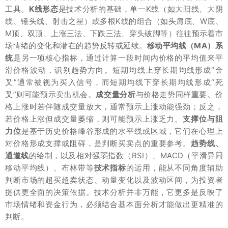
工具。
K线形态
是技术分析的基础，单一K线（如大阳线、大阴
线、锤头线、射击之星）或多根K线的组合（如头肩底、W底、
M顶、双顶、上涨三法、下跌三法、穿头破脚等）往往预示着市
场情绪的变化和潜在的趋势反转或延续。
移动平均线（MA）系
统
是另一项核心指标，通过计算一段时间内价格的平均值来平
滑价格波动，识别趋势方向。短期均线上穿长期均线形成“金
叉”通常被视为买入信号，而短期均线下穿长期均线形成“死
叉”则可能预示卖出机会。
成交量分析
与价格走势同样重要。价
格上涨时若伴随成交量放大，通常预示上涨动能强劲；反之，
若价格上涨但成交量萎缩，则可能预示上涨乏力。
支撑位与阻
力位
是基于历史价格峰谷形成的水平线或区域，它们在心理上
对价格形成支撑或阻碍，是判断买卖点的重要参考。
趋势线、
通道线
的绘制，以及相对强弱指数（RSI）、MACD（平滑异同
移动平均线）、布林带等
技术指标
的运用，能从不同角度辅助
判断市场的超买超卖状态、动量变化以及波动区间，为投资者
提供更全面的决策依据。技术分析并非万能，它更多是反映了
市场情绪和资金行为，必须结合基本面分析才能做出更精准的
判断。