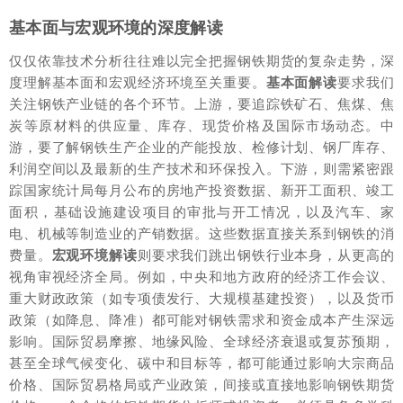
基本面与宏观环境的深度解读
仅仅依靠技术分析往往难以完全把握钢铁期货的复杂走势，深
度理解基本面和宏观经济环境至关重要。
基本面解读
要求我们
关注钢铁产业链的各个环节。上游，要追踪铁矿石、焦煤、焦
炭等原材料的供应量、库存、现货价格及国际市场动态。中
游，要了解钢铁生产企业的产能投放、检修计划、钢厂库存、
利润空间以及最新的生产技术和环保投入。下游，则需紧密跟
踪国家统计局每月公布的房地产投资数据、新开工面积、竣工
面积，基础设施建设项目的审批与开工情况，以及汽车、家
电、机械等制造业的产销数据。这些数据直接关系到钢铁的消
费量。
宏观环境解读
则要求我们跳出钢铁行业本身，从更高的
视角审视经济全局。例如，中央和地方政府的经济工作会议、
重大财政政策（如专项债发行、大规模基建投资），以及货币
政策（如降息、降准）都可能对钢铁需求和资金成本产生深远
影响。国际贸易摩擦、地缘风险、全球经济衰退或复苏预期，
甚至全球气候变化、碳中和目标等，都可能通过影响大宗商品
价格、国际贸易格局或产业政策，间接或直接地影响钢铁期货