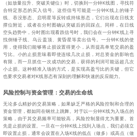
（如放量拉升、突破关键位）时，切换到一分钟K线图，寻找符
合特定形态的买入信号。这些信号可能是一分钟K线上的锤子
线、吞没形态、启明星等反转或持续形态，它们出现在日线支
撑位附近，或者在分时图确认突破后的回踩点。同样，在日线
空头趋势中，分时图出现看跌信号时，我们会在一分钟K线上寻
找倒锤子线、乌云盖顶、黄昏星等卖出信号。一分钟K线的使
用，使得我们能够将止损设置得更小，从而提高单笔交易的盈
亏比。小的止损意味着即使连续几次止损，对总资金的影响也
有限，而一旦抓住一次成功的交易，获得的利润可能远超几次
小止损。这种精准入场的方式，是实现高盈亏比的关键，但它
也要求交易者对K线形态有深刻的理解和快速的反应能力。
风险控制与资金管理：交易的生命线
无论多么精妙的交易策略，如果缺乏严格的风险控制和合理的
资金管理，都如同在钢丝上跳舞。对于以一分钟K线为入场点的
策略，由于其交易频率可能较高，风险控制显得尤为重要。首
先是止损的设置。一旦在一分钟K线上找到入场点，我们必须立
即设置止损，通常会设置在入场K线的低点（做多）或高点（做