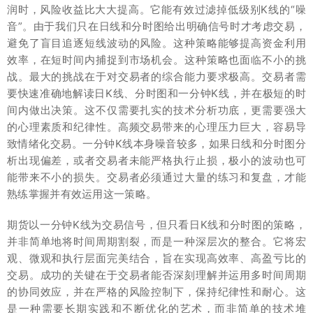
润时，风险收益比大大提高。它能有效过滤掉低级别K线的“噪
音”。由于我们只在日线和分时图给出明确信号时才考虑交易，
避免了盲目追逐短线波动的风险。这种策略能够提高资金利用
效率，在短时间内捕捉到市场机会。这种策略也面临不小的挑
战。最大的挑战在于对交易者的综合能力要求极高。交易者需
要快速准确地解读日K线、分时图和一分钟K线，并在极短的时
间内做出决策。这不仅需要扎实的技术分析功底，更需要强大
的心理素质和纪律性。高频交易带来的心理压力巨大，容易导
致情绪化交易。一分钟K线本身噪音较多，如果日线和分时图分
析出现偏差，或者交易者未能严格执行止损，极小的波动也可
能带来不小的损失。交易者必须通过大量的练习和复盘，才能
熟练掌握并有效运用这一策略。
期货以一分钟K线为交易信号，但只看日K线和分时图的策略，
并非简单地将时间周期割裂，而是一种深层次的整合。它将宏
观、微观和执行层面完美结合，旨在实现高效率、高盈亏比的
交易。成功的关键在于交易者能否深刻理解并运用多时间周期
的协同效应，并在严格的风险控制下，保持纪律性和耐心。这
是一种需要长期实践和不断优化的艺术，而非简单的技术堆