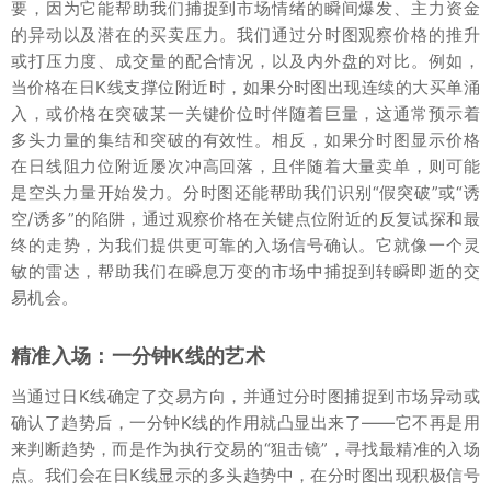
要，因为它能帮助我们捕捉到市场情绪的瞬间爆发、主力资金
的异动以及潜在的买卖压力。我们通过分时图观察价格的推升
或打压力度、成交量的配合情况，以及内外盘的对比。例如，
当价格在日K线支撑位附近时，如果分时图出现连续的大买单涌
入，或价格在突破某一关键价位时伴随着巨量，这通常预示着
多头力量的集结和突破的有效性。相反，如果分时图显示价格
在日线阻力位附近屡次冲高回落，且伴随着大量卖单，则可能
是空头力量开始发力。分时图还能帮助我们识别“假突破”或“诱
空/诱多”的陷阱，通过观察价格在关键点位附近的反复试探和最
终的走势，为我们提供更可靠的入场信号确认。它就像一个灵
敏的雷达，帮助我们在瞬息万变的市场中捕捉到转瞬即逝的交
易机会。
精准入场：一分钟K线的艺术
当通过日K线确定了交易方向，并通过分时图捕捉到市场异动或
确认了趋势后，一分钟K线的作用就凸显出来了——它不再是用
来判断趋势，而是作为执行交易的“狙击镜”，寻找最精准的入场
点。我们会在日K线显示的多头趋势中，在分时图出现积极信号