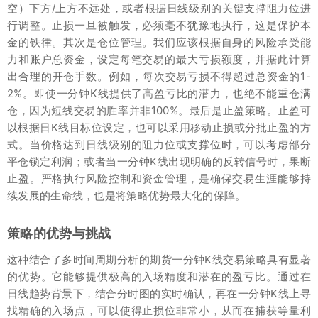
空）下方/上方不远处，或者根据日线级别的关键支撑阻力位进
行调整。止损一旦被触发，必须毫不犹豫地执行，这是保护本
金的铁律。其次是仓位管理。我们应该根据自身的风险承受能
力和账户总资金，设定每笔交易的最大亏损额度，并据此计算
出合理的开仓手数。例如，每次交易亏损不得超过总资金的1-
2%。即使一分钟K线提供了高盈亏比的潜力，也绝不能重仓满
仓，因为短线交易的胜率并非100%。最后是止盈策略。止盈可
以根据日K线目标位设定，也可以采用移动止损或分批止盈的方
式。当价格达到日线级别的阻力位或支撑位时，可以考虑部分
平仓锁定利润；或者当一分钟K线出现明确的反转信号时，果断
止盈。严格执行风险控制和资金管理，是确保交易生涯能够持
续发展的生命线，也是将策略优势最大化的保障。
策略的优势与挑战
这种结合了多时间周期分析的期货一分钟K线交易策略具有显著
的优势。它能够提供极高的入场精度和潜在的盈亏比。通过在
日线趋势背景下，结合分时图的实时确认，再在一分钟K线上寻
找精确的入场点，可以使得止损位非常小，从而在捕获等量利