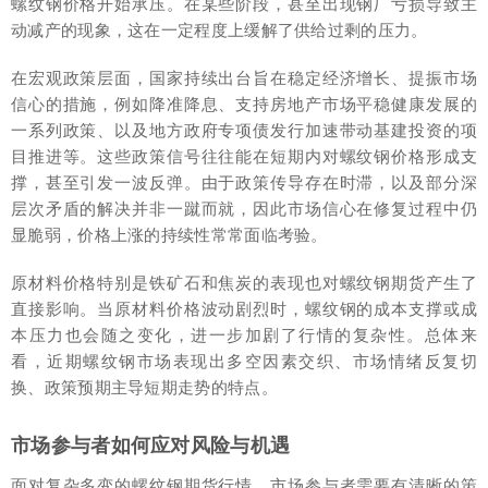
螺纹钢价格开始承压。在某些阶段，甚至出现钢厂亏损导致主
动减产的现象，这在一定程度上缓解了供给过剩的压力。
在宏观政策层面，国家持续出台旨在稳定经济增长、提振市场
信心的措施，例如降准降息、支持房地产市场平稳健康发展的
一系列政策、以及地方政府专项债发行加速带动基建投资的项
目推进等。这些政策信号往往能在短期内对螺纹钢价格形成支
撑，甚至引发一波反弹。由于政策传导存在时滞，以及部分深
层次矛盾的解决并非一蹴而就，因此市场信心在修复过程中仍
显脆弱，价格上涨的持续性常常面临考验。
原材料价格特别是铁矿石和焦炭的表现也对螺纹钢期货产生了
直接影响。当原材料价格波动剧烈时，螺纹钢的成本支撑或成
本压力也会随之变化，进一步加剧了行情的复杂性。总体来
看，近期螺纹钢市场表现出多空因素交织、市场情绪反复切
换、政策预期主导短期走势的特点。
市场参与者如何应对风险与机遇
面对复杂多变的螺纹钢期货行情，市场参与者需要有清晰的策