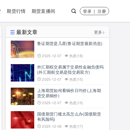
货
期货行情
期货直播间
登录
|
注册
最新文章
更多>
鲁证期货是几星(鲁证期货最新消息)
2025-12-07
热度{18}
外汇期权交易属于交易性金融负债吗
(外汇期权交易是指交易双方)
2025-12-07
热度{15}
上海期货如何看铜价日均价(上海期
货交易铜价)
2025-12-07
热度{15}
国债期货门槛太高怎么办(国债期货
有风险吗)
2025-12-06
热度{17}