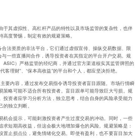
由于其虚拟性、高杠杆产品的特性以及市场监管的复杂性，也伴
持高度警惕，制定有效的规避策略。
具备合法资质的非法平台，它们通过虚假宣传、操纵交易数据、限
往会与一些直播间合作，诱导投资者在其指定的平台开户交易。规
A、ASIC）严格监管的经纪商，并通过官方渠道核实其监管牌照的
代客理财”、“保本高收益”的平台和个人，都应坚决拒绝。
”为主要内容，通过发布交易指令诱导投资者盲目跟随。市场行情瞬
易策略可能不适合所有投资者。盲目跟单可能导致巨大亏损。规
。投资者应学习分析方法，独立思考，结合自身的风险承受能力
己的独立判断。
易机会提示，可能刺激投资者产生过度交易的冲动。同时，一些
追求短期高收益，但这会极大地增加爆仓的风险。规避策略是：
设置止损点位，避免情绪化交易。即使有盈利，也不要盲目加大