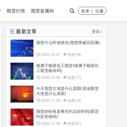
货
期货行情
期货直播间
登录
|
注册
最新文章
更多>
期货什么时候锁仓(期货突破后回撤)
2025-12-07
热度{18}
镍属于能源化工期货(镍属于能源化
工期货板块吗)
2025-12-06
热度{17}
今天期货大涨是什么原因(原油期货
大涨是什么原因)
2025-11-05
热度{19}
期货的价格是事先约定好的吗(期货
约定价格吗)
2025-11-05
热度{21}