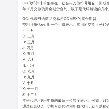
GC代码并非单独存在，它会与其他符号组合，形成完
年12月交割的黄金期货合约。以下是代码解读的几个
GC: 代表纽约商品交易所COMEX的黄金期货。
交割月份代码: 用一个字母表示。常用的交割月份代
F: 一月
G: 二月
H: 三月
J: 四月
K: 五月
M: 六月
N: 七月
Q: 八月
U: 九月
V: 十月
X: 十一月
Z: 十二月
年份代码: 使用年份的最后一位数字表示。例如，3代表2
通过组合GC、交割月份代码和年份代码，就可以精确地