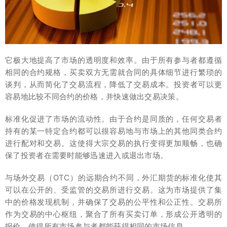
它极大地提高了市场的透明度和效率。由于所有参与者都遵循
相同的合约规格，买卖双方无需就合同的具体细节进行繁琐的
谈判，从而简化了交易流程，降低了交易成本。投资者可以更
容易地比较不同合约的价格，并快速做出交易决策。
标准化促进了市场的流动性。由于合约是同质的，任何交易者
持有的某一特定合约都可以很容易地与市场上的其他同类合约
进行配对和交易。这使得大宗交易的执行变得更加顺畅，也确
保了投资者在需要时能够迅速进入或退出市场。
与场外交易（OTC）的远期合约不同，外汇期货的标准化使其
可以在公开的、受监管的交易所进行交易。这为市场提供了集
中的价格发现机制，并确保了交易的公平性和公正性。交易所
作为交易的中心枢纽，聚合了所有买卖订单，形成公开透明的
报价，使得所有市场参与者都能获得相同的市场信息。