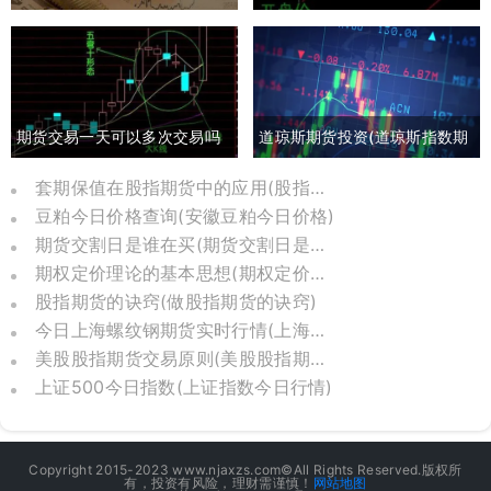
货最新行情分析)
期货24小时实时行情)
期货交易一天可以多次交易吗
道琼斯期货投资(道琼斯指数期
(期货一天多次交易手续费多少)
货实时行情)
套期保值在股指期货中的应用(股指期货套期保值是什么)
豆粕今日价格查询(安徽豆粕今日价格)
期货交割日是谁在买(期货交割日是怎么定下来的)
期权定价理论的基本思想(期权定价公式怎么用)
股指期货的诀窍(做股指期货的诀窍)
今日上海螺纹钢期货实时行情(上海螺纹钢期货交易实时行情)
美股股指期货交易原则(美股股指期货交割时间)
上证500今日指数(上证指数今日行情)
Copyright 2015-2023 www.njaxzs.com©All Rights Reserved.版权所
有，投资有风险，理财需谨慎！
网站地图