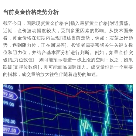
当前黄金价格走势分析
截至今日，国际现货黄金价格在[插入最新黄金价格]附近震荡。
近期，金价波动幅度较大，受到多重因素的影响。从技术面来
看，黄金价格在短期内呈现[描述当前走势，例如：震荡上行趋
势，遇到阻力位，正在回调等]。投资者需要密切关注关键支撑
位和阻力位，并结合基本面分析进行判断。例如，如果金价突
破[阻力位数值]，则可能预示着进一步上涨的空间；反之，如果
跌破[支撑位数值]，则可能面临回调压力。成交量也是一个重要
的指标，成交量的放大往往伴随着趋势的加速。