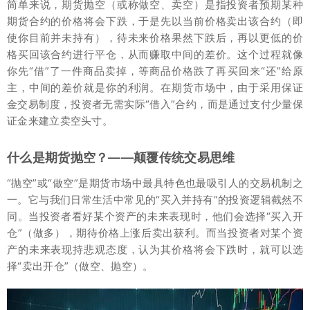
简单来说，期货抛空（或称做空、卖空）是指投资者预期某种
期货合约的价格将会下跌，于是先以当前价格卖出该合约（即
使你目前并未持有），待未来价格果然下跌后，再以更低的价
格买回该合约进行平仓，从而赚取中间的差价。这个过程就像
你先“借”了一件商品卖掉，等商品价格跌了再买回来“还”给原
主，中间的差价就是你的利润。在期货市场中，由于采用保证
金交易制度，投资者无需实际“借入”合约，而是通过支付少量保
证金来建立卖空头寸。
什么是期货抛空？——颠覆传统交易思维
“抛空”或“做空”是期货市场中最具特色也最吸引人的交易机制之
一。它与我们日常生活中常见的“买入并持有”的投资逻辑截然不
同。当投资者看好某个资产的未来表现时，他们会选择“买入开
仓”（做多），期待价格上涨后卖出获利。而当投资者对某个资
产的未来表现持悲观态度，认为其价格将会下跌时，就可以选
择“卖出开仓”（做空、抛空）。