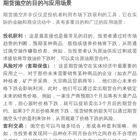
期货抛空的目的与应用场景
期货抛空并非仅仅是投机者利用市场下跌获利的工具，它在实
际的金融和商业活动中，具有多重目的和广泛的应用场景：
投机获利：
这是最直接也是最常见的目的。投资者通过对市场
趋势的判断，预期某种商品、股指或债券价格将下跌，从而通
过抛空操作赚取价差。例如，当投资者认为原油供应过剩或需
求疲软将导致油价下跌时，可以卖出原油期货合约。
风险对冲（套期保值）：
这是期货抛空在实体经济中最重要的
应用之一。对于那些未来需要销售某种商品的企业（如农产品
种植者、矿产开采商、大宗商品贸易商等），他们担心未来价
格下跌会影响利润。此时，他们可以通过卖出期货合约来锁定
未来的销售价格。例如，一家生产商预期3个月后将有大量产品
上市，担心届时价格下跌，就可以提前卖出3个月后的期货合
约。如果3个月后价格果然下跌，现货销售的损失可以通过期货
抛空头寸的盈利来弥补，从而规避了价格下跌的风险。
套利交易：
抛空也可以与做多结合，形成各种套利策略。例
如，当投资者发现同一品种在不同月份合约之间存在不合理的