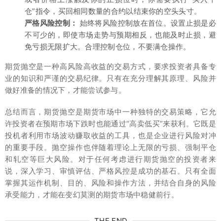
仓”指令，买回相同数量的合约以结束你的空头头寸。
严格风险控制：
始终将风险控制放在首位。设置止损是必
不可少的，即使市场走势与预期相反，也能及时止损，避
免亏损无限扩大。合理控制仓位，不要满仓操作。
期货抛空是一种高风险高收益的交易方式，要求投资者具备专
业的知识和严谨的交易纪律。只有在充分理解其原理、风险并
做好准备的情况下，才能尝试参与。
总结而言，期货抛空是期货市场中一种独特的交易策略，它允
许投资者在预期市场下跌时也能通过“高卖低买”来获利。它既是
投机者利用市场波动赚取收益的工具，也是企业进行风险对冲
的重要手段。抛空操作也伴随着理论上无限的亏损、强制平仓
和轧空等巨大风险。对于任何考虑进行期货抛空的投资者来
说，深入学习、审慎评估、严格风控是成功的基石。只有全面
掌握其运作机制、目的、风险和操作方法，并结合自身的风险
承受能力，才能在变幻莫测的期货市场中稳健前行。
THE END