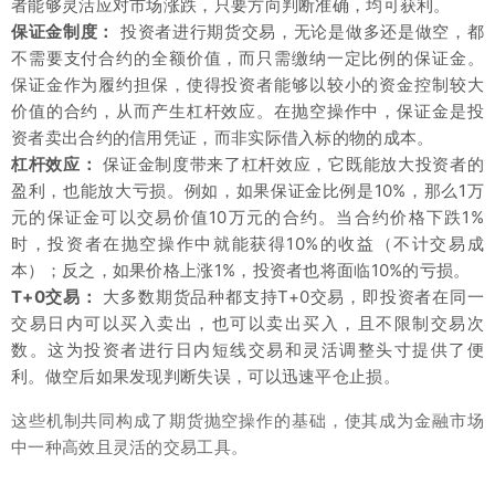
者能够灵活应对市场涨跌，只要方向判断准确，均可获利。
保证金制度：
投资者进行期货交易，无论是做多还是做空，都
不需要支付合约的全额价值，而只需缴纳一定比例的保证金。
保证金作为履约担保，使得投资者能够以较小的资金控制较大
价值的合约，从而产生杠杆效应。在抛空操作中，保证金是投
资者卖出合约的信用凭证，而非实际借入标的物的成本。
杠杆效应：
保证金制度带来了杠杆效应，它既能放大投资者的
盈利，也能放大亏损。例如，如果保证金比例是10%，那么1万
元的保证金可以交易价值10万元的合约。当合约价格下跌1%
时，投资者在抛空操作中就能获得10%的收益（不计交易成
本）；反之，如果价格上涨1%，投资者也将面临10%的亏损。
T+0交易：
大多数期货品种都支持T+0交易，即投资者在同一
交易日内可以买入卖出，也可以卖出买入，且不限制交易次
数。这为投资者进行日内短线交易和灵活调整头寸提供了便
利。做空后如果发现判断失误，可以迅速平仓止损。
这些机制共同构成了期货抛空操作的基础，使其成为金融市场
中一种高效且灵活的交易工具。