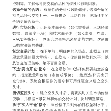
控制等。了解你将要交易的品种的特性和影响因素。
选择合适的合约：
根据你的分析和风险偏好，选择合适的
期货品种和交割月份。一般来说，流动性好、波动适中的
合约更适合新手。
进行市场分析：
运用基本面分析（如供需关系、宏观经济
数据、政策变化等）和技术面分析（如K线图、均线、
MACD等指标），判断合约价格未来的走势方向。这是做
出抛空决策的关键。
制定交易计划：
在下单前，明确你的入场点、止损点（你
愿意承受的最大亏损）、止盈点（你的目标盈利水平）以
及资金管理策略。绝不盲目交易。
下达“卖出开仓”指令：
在交易软件中选择你想要抛空的合
约，指定数量和价格（市价或限价），然后选择“卖出开
仓”指令。系统会根据你的指令和可用保证金来建立空头
头寸。
密切监控头寸：
建立空头头寸后，需要实时关注市场价格
变动，并根据市场发展和你的交易计划，及时调整策略。
执行“买入平仓”指令：
当价格下跌到你的目标盈利水平，
或者价格上涨触及你的止损位时，你需要执行“买入平