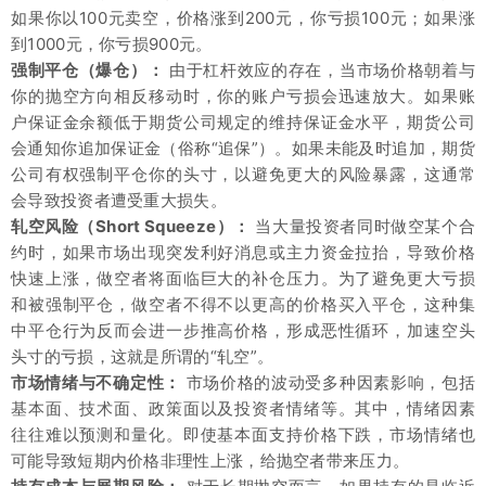
如果你以100元卖空，价格涨到200元，你亏损100元；如果涨
到1000元，你亏损900元。
强制平仓（爆仓）：
由于杠杆效应的存在，当市场价格朝着与
你的抛空方向相反移动时，你的账户亏损会迅速放大。如果账
户保证金余额低于期货公司规定的维持保证金水平，期货公司
会通知你追加保证金（俗称“追保”）。如果未能及时追加，期货
公司有权强制平仓你的头寸，以避免更大的风险暴露，这通常
会导致投资者遭受重大损失。
轧空风险（Short Squeeze）：
当大量投资者同时做空某个合
约时，如果市场出现突发利好消息或主力资金拉抬，导致价格
快速上涨，做空者将面临巨大的补仓压力。为了避免更大亏损
和被强制平仓，做空者不得不以更高的价格买入平仓，这种集
中平仓行为反而会进一步推高价格，形成恶性循环，加速空头
头寸的亏损，这就是所谓的“轧空”。
市场情绪与不确定性：
市场价格的波动受多种因素影响，包括
基本面、技术面、政策面以及投资者情绪等。其中，情绪因素
往往难以预测和量化。即使基本面支持价格下跌，市场情绪也
可能导致短期内价格非理性上涨，给抛空者带来压力。