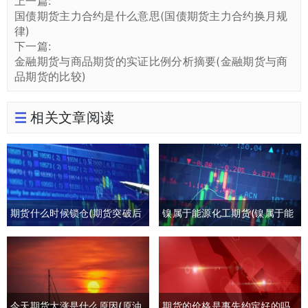
上一篇:
国债期货主力合约是什么意思(国债期货主力合约换月规
律)
下一篇:
金融期货与商品期货的实证比例分析摘要(金融期货与商
品期货的比较)
相关文章阅读
期货什么时候锁仓(期货突破后
镍属于能源化工期货(镍属于能
回撤)
源化工期货板块吗)
今天期货大涨是什么原因(原油
期货的价格是事先约定好的吗