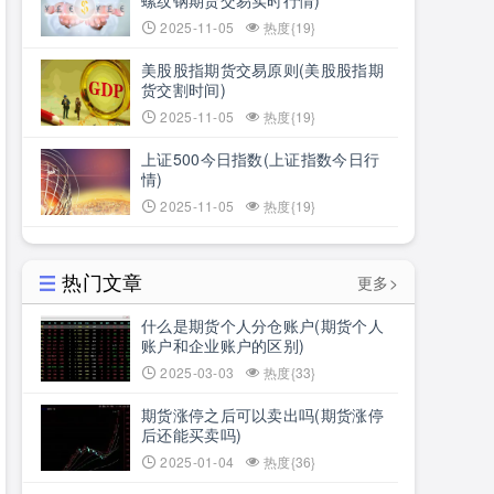
螺纹钢期货交易实时行情)
2025-11-05
热度{19}
美股股指期货交易原则(美股股指期
货交割时间)
2025-11-05
热度{19}
上证500今日指数(上证指数今日行
情)
2025-11-05
热度{19}
热门文章
更多>
什么是期货个人分仓账户(期货个人
账户和企业账户的区别)
2025-03-03
热度{33}
期货涨停之后可以卖出吗(期货涨停
后还能买卖吗)
2025-01-04
热度{36}