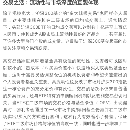
交易之活：流动性与市场深度的直观体现
除了规模庞大，沪深300基金的“多大规模交易”也同样令人瞩
目，这主要体现在其在二级市场的日均成交额上。通常情况
下，头部沪深300ETF的日均成交额可以达到数十亿甚至上百亿
人民币，使其成为A股市场上流动性最好的产品之一，甚至超过
了许多大型热门个股的成交量。这反映了沪深300基金极高的市
场关注度和交易活跃度。
高交易活跃度意味着基金具有极佳的流动性，投资者可以随时
以较小的冲击成本（即买卖价差小）快速地买入或卖出基金份
额，这对于需要灵活调整仓位的机构投资者和希望快速进出的
个人投资者都至关重要。高流动性也反映了市场对沪深300指数
这一核心资产的充分定价和有效性。交易的活跃不仅来自普通
的买卖行为，还与ETF特有的申购赎回机制以及套利交易密切相
关。当ETF在二级市场的交易价格与基金净值（IOPV）出现偏
离时，套利者会通过在一级市场申购/赎回基金份额并在二级市
场卖出/买入的方式进行套利，这种行为有效缩小了价差，保证
了ETF二级市场价格与净值的高度一致，同时也进一步增加了二