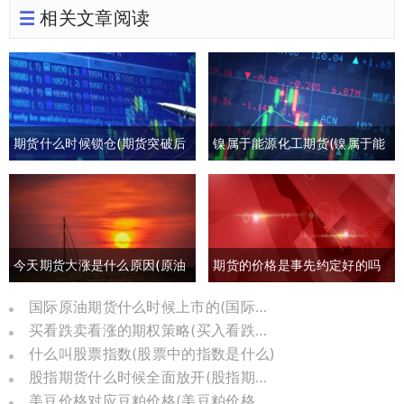
相关文章阅读
期货什么时候锁仓(期货突破后
镍属于能源化工期货(镍属于能
回撤)
源化工期货板块吗)
今天期货大涨是什么原因(原油
期货的价格是事先约定好的吗
期货大涨是什么原因)
(期货约定价格吗)
国际原油期货什么时候上市的(国际原油期货怎么了)
买看跌卖看涨的期权策略(买入看跌卖出看涨期权)
什么叫股票指数(股票中的指数是什么)
股指期货什么时候全面放开(股指期货几几年推出)
美豆价格对应豆粕价格(美豆粕价格换算)