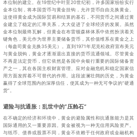
本位制的建立。在19世纪中叶至20世纪初，许多国家纷纷实行
金本位制，将本国货币与黄金挂钩，允许货币自由兑换黄金。
这使得黄金成为国际贸易和结算的基石，不同货币之间通过黄
金建立了稳定的汇率关系，大大促进了全球经济的发展。虽然
金本位制最终瓦解，但黄金在布雷顿森林体系中依然扮演着关
键角色，美元作为世界主要储备货币，其价值维系在黄金之上
（每盎司黄金兑换35美元）。直到1971年尼克松政府宣布美元
与黄金脱钩，黄金才逐渐退出直接的货币流通领域。尽管黄金
不再是法定货币，但它依然是各国中央银行重要的国际储备资
产之一，其在各国主权财富管理、应对金融危机和稳定国家信
用方面发挥着不可替代的作用。这段波澜壮阔的历史，为黄金
赢得了全球范围内的深厚信任，使其成为一种无可争议的“硬通
货”。
避险与抗通胀：乱世中的“压舱石”
在不确定的经济和环境中，黄金的避险属性和抗通胀能力是其
国际通用的又一重要原因。黄金被视为一种无信用风险资产。
与纸币、债券或股票不同，黄金不依赖于任何政府或金融机构