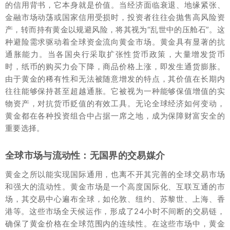
的信用背书，它本身就是价值。当经济面临衰退、地缘紧张、
金融市场动荡或国家信用受损时，投资者往往会抛售高风险资
产，转而持有黄金以规避风险，将其视为“乱世中的压舱石”。这
种避险需求驱动着全球资金流向黄金市场。黄金具有显著的抗
通胀能力。当各国央行采取扩张性货币政策，大量增发货币
时，纸币的购买力会下降，商品价格上涨，即发生通货膨胀。
由于黄金的稀有性和无法被随意增发的特点，其价值在长期内
往往能够保持甚至超越通胀。它被视为一种能够保值增值的实
物资产，对抗货币贬值的有效工具。无论全球经济如何变动，
黄金都在各种投资组合中占据一席之地，成为保障财富安全的
重要选择。
全球市场与流动性：无国界的交易媒介
黄金之所以能实现国际通用，也离不开其完善的全球交易市场
和强大的流动性。黄金市场是一个高度国际化、互联互通的市
场，其交易中心遍布全球，如伦敦、纽约、苏黎世、上海、香
港等。这些市场全天候运作，形成了24小时不间断的交易链，
确保了黄金价格在全球范围内的连续性。在这些市场中，黄金