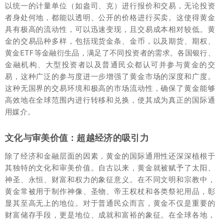
以统一的计量单位（如盎司、克）进行报价和交易，无论投资
者身处何地，都能以透明、公开的价格进行买卖。这使得黄金
具有极高的流动性，可以迅速变现，且交易成本相对较低。黄
金的交易品种多样，包括现货金条、金币，以及期货、期权、
黄金ETF等金融衍生品，满足了不同投资者的需求。各国银行、
金融机构、大型投资者以及普通民众都认可并参与黄金的交
易，这种广泛的参与度进一步增强了黄金市场的深度和广度。
这种无国界的交易环境和极高的市场流动性，确保了黄金能够
高效地在全球范围内进行转移和兑换，使其成为真正的国际通
用媒介。
文化与审美价值：超越经济的吸引力
除了经济和金融层面的因素，黄金的国际通用性还深深植根于
其独特的文化和审美价值。自古以来，黄金就被赋予了太阳、
神圣、永恒、财富和权力的象征意义。在不同文明和宗教中，
黄金常被用于制作神像、圣物、帝王权杖和各类祭祀用品，彰
显其至高无上的地位。对于普通民众而言，黄金不仅是重要的
财富储存手段，更是地位、成就和富裕的象征。在全球各地，