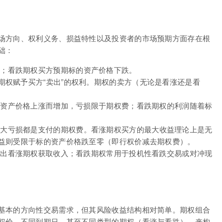
场方向、权利义务、损益特性以及投资者的市场预期方面存在根
础：
；看跌期权买方预期标的资产价格下跌。
期权赋予买方“卖出”的权利。期权的卖方（无论是看涨还是看
资产价格上涨而增加，亏损限于期权费；看跌期权的利润随着标
大亏损都是支付的期权费。看涨期权买方的最大收益理论上是无
益则受限于标的资产价格跌至零（即行权价减去期权费）。
出看涨期权获取收入；看跌期权常用于投机性看跌交易或对冲现
基本的方向性交易需求，但其风险收益结构相对简单。期权组合
权价、不同到期日，甚至不同类型的期权（看涨与看跌），来构