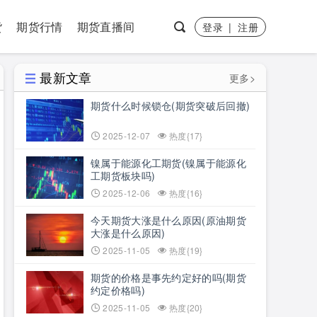
货
期货行情
期货直播间
登录
|
注册
最新文章
更多>
期货什么时候锁仓(期货突破后回撤)
2025-12-07
热度{17}
镍属于能源化工期货(镍属于能源化
工期货板块吗)
2025-12-06
热度{16}
今天期货大涨是什么原因(原油期货
大涨是什么原因)
2025-11-05
热度{19}
期货的价格是事先约定好的吗(期货
约定价格吗)
2025-11-05
热度{20}