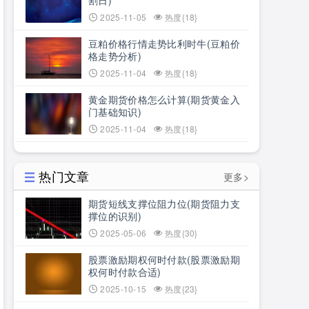
割日)
2025-11-05
热度{18}
豆粕价格行情走势比利时牛(豆粕价
格走势分析)
2025-11-04
热度{18}
黄金期货价格怎么计算(期货黄金入
门基础知识)
2025-11-04
热度{18}
热门文章
更多>
期货短线支撑位阻力位(期货阻力支
撑位的识别)
2025-05-06
热度{30}
股票激励期权何时付款(股票激励期
权何时付款合适)
2025-10-15
热度{23}