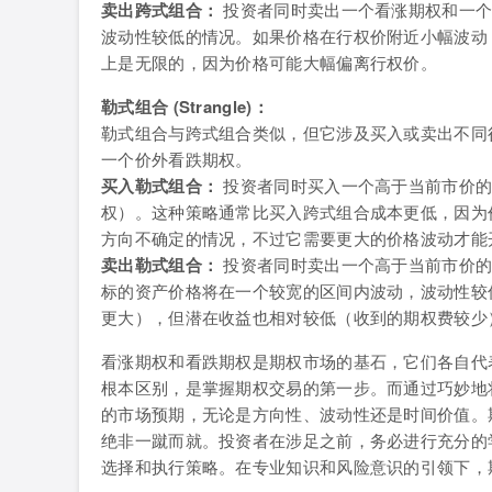
卖出跨式组合：
投资者同时卖出一个看涨期权和一个
波动性较低的情况。如果价格在行权价附近小幅波动
上是无限的，因为价格可能大幅偏离行权价。
勒式组合 (Strangle)：
勒式组合与跨式组合类似，但它涉及买入或卖出不同
一个价外看跌期权。
买入勒式组合：
投资者同时买入一个高于当前市价的
权）。这种策略通常比买入跨式组合成本更低，因为
方向不确定的情况，不过它需要更大的价格波动才能
卖出勒式组合：
投资者同时卖出一个高于当前市价的
标的资产价格将在一个较宽的区间内波动，波动性较
更大），但潜在收益也相对较低（收到的期权费较少
看涨期权和看跌期权是期权市场的基石，它们各自代
根本区别，是掌握期权交易的第一步。而通过巧妙地
的市场预期，无论是方向性、波动性还是时间价值。
绝非一蹴而就。投资者在涉足之前，务必进行充分的
选择和执行策略。在专业知识和风险意识的引领下，