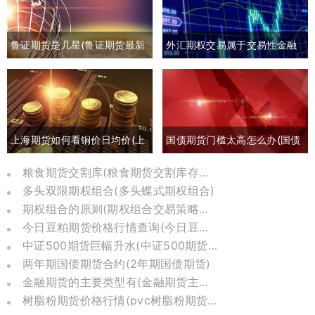
鲁证期货是几星(鲁证期货最新
外汇期权交易属于交易性金融
消息)
负债吗(外汇期权交易是指交易
双方)
上海期货如何看铜价日均价(上
国债期货门槛太高怎么办(国债
海期货交易铜价)
期货有风险吗)
粮食期货交割库(粮食期货交割库存怎么算)
多头双限期权组合(多头蝶式期权组合)
期权组合的原则(期权组合交易策略分析)
今日豆粕期货价格行情查询(今日豆粕期货实时行情)
中证500期货巨幅升水(中证500期货一手价格)
两年期国债期货合约(2年期国债期货)
金融期货的主要类型有(金融期货主要有三种类型)
树脂粉期货价格行情(pvc树脂粉期货价格行情)