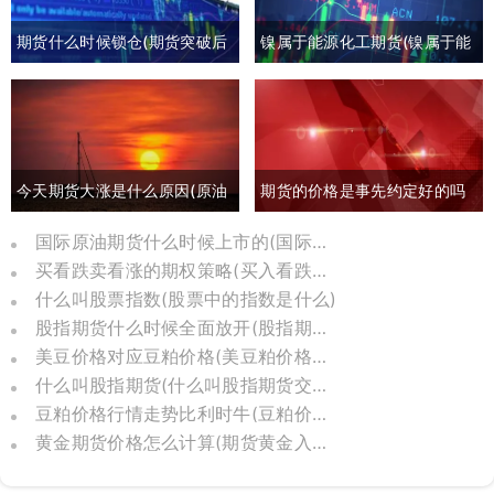
期货什么时候锁仓(期货突破后
镍属于能源化工期货(镍属于能
回撤)
源化工期货板块吗)
今天期货大涨是什么原因(原油
期货的价格是事先约定好的吗
期货大涨是什么原因)
(期货约定价格吗)
国际原油期货什么时候上市的(国际原油期货怎么了)
买看跌卖看涨的期权策略(买入看跌卖出看涨期权)
什么叫股票指数(股票中的指数是什么)
股指期货什么时候全面放开(股指期货几几年推出)
美豆价格对应豆粕价格(美豆粕价格换算)
什么叫股指期货(什么叫股指期货交割日)
豆粕价格行情走势比利时牛(豆粕价格走势分析)
黄金期货价格怎么计算(期货黄金入门基础知识)