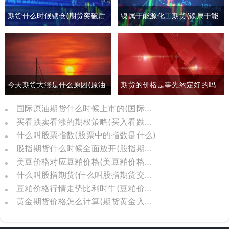
期货什么时候锁仓(期货突破后
镍属于能源化工期货(镍属于能
回撤)
源化工期货板块吗)
今天期货大涨是什么原因(原油
期货的价格是事先约定好的吗
期货大涨是什么原因)
(期货约定价格吗)
国际原油期货什么时候上市的(国际原油期货怎么了)
买看跌卖看涨的期权策略(买入看跌卖出看涨期权)
什么叫股票指数(股票中的指数是什么)
股指期货什么时候全面放开(股指期货几几年推出)
美豆价格对应豆粕价格(美豆粕价格换算)
什么叫股指期货(什么叫股指期货交割日)
豆粕价格行情走势比利时牛(豆粕价格走势分析)
黄金期货价格怎么计算(期货黄金入门基础知识)