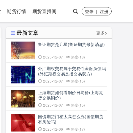
货
期货行情
期货直播间
登录
|
注册
最新文章
更多>
鲁证期货是几星(鲁证期货最新消息)
2025-12-07
热度{18}
外汇期权交易属于交易性金融负债吗
(外汇期权交易是指交易双方)
2025-12-07
热度{15}
上海期货如何看铜价日均价(上海期
货交易铜价)
2025-12-07
热度{15}
国债期货门槛太高怎么办(国债期货
有风险吗)
2025-12-06
热度{17}