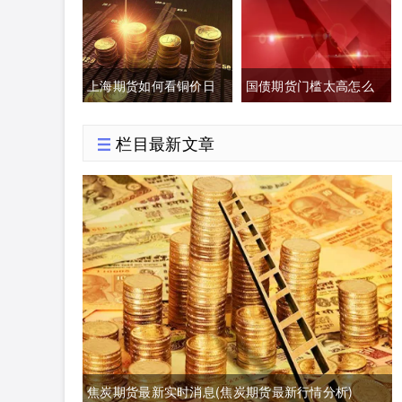
交易是指交易双方)
上海期货如何看铜价日
国债期货门槛太高怎么
均价(上海期货交易铜价)
办(国债期货有风险吗)
栏目最新文章
焦炭期货最新实时消息(焦炭期货最新行情分析)