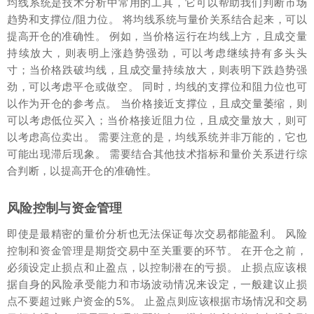
均线系统是技术分析中常用的工具，它可以帮助我们判断市场
趋势和支撑位/阻力位。 将均线系统与量价关系结合起来，可以
提高开仓的准确性。 例如，当价格运行在均线上方，且成交量
持续放大，则表明上涨趋势强劲，可以考虑继续持有多头头
寸；当价格跌破均线，且成交量持续放大，则表明下跌趋势强
劲，可以考虑平仓或做空。 同时，均线的支撑位和阻力位也可
以作为开仓的参考点。 当价格接近支撑位，且成交量萎缩，则
可以考虑低位买入；当价格接近阻力位，且成交量放大，则可
以考虑高位卖出。 需要注意的是，均线系统并非万能的，它也
可能出现滞后现象。 需要结合其他技术指标和量价关系进行综
合判断，以提高开仓的准确性。
风险控制与资金管理
即使是最精密的量价分析也无法保证每次交易都能盈利。 风险
控制和资金管理是期货交易中至关重要的环节。 在开仓之前，
必须设定止损点和止盈点，以控制潜在的亏损。 止损点应该根
据自身的风险承受能力和市场波动情况来设定，一般建议止损
点不要超过账户资金的5%。 止盈点则应该根据市场情况和交易