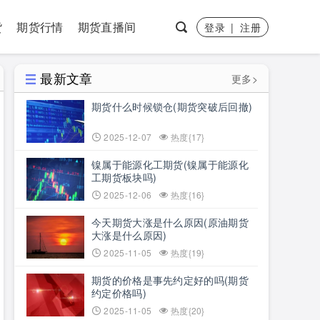
货
期货行情
期货直播间
登录
|
注册
最新文章
更多>
期货什么时候锁仓(期货突破后回撤)
2025-12-07
热度{17}
镍属于能源化工期货(镍属于能源化
工期货板块吗)
2025-12-06
热度{16}
今天期货大涨是什么原因(原油期货
大涨是什么原因)
2025-11-05
热度{19}
期货的价格是事先约定好的吗(期货
约定价格吗)
2025-11-05
热度{20}