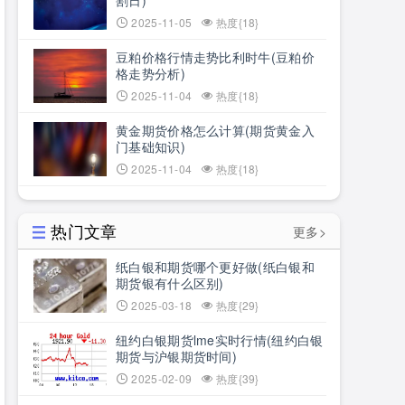
割日)
2025-11-05
热度{18}
豆粕价格行情走势比利时牛(豆粕价
格走势分析)
2025-11-04
热度{18}
黄金期货价格怎么计算(期货黄金入
门基础知识)
2025-11-04
热度{18}
热门文章
更多>
纸白银和期货哪个更好做(纸白银和
期货银有什么区别)
2025-03-18
热度{29}
纽约白银期货lme实时行情(纽约白银
期货与沪银期货时间)
2025-02-09
热度{39}