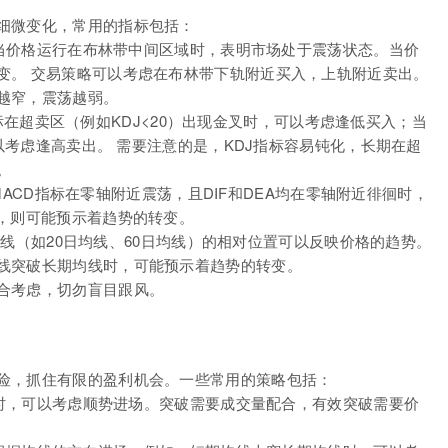
细微变化，常用的指标包括：
围。当价格运行在布林带中间区域时，表明市场处于震荡状态。当价
变。 交易策略可以考虑在布林带下轨附近买入，上轨附近卖出。
越窄，震荡越弱。
J指标在超卖区（例如KDJ<20）出现金叉时，可以考虑逢低买入；当
可以考虑逢高卖出。 需要注意的是，KDJ指标容易钝化，长期在超
。
当MACD指标在零轴附近震荡，且DIF和DEA均在零轴附近徘徊时，
时，则可能预示着趋势的转变。
期均线（如20日均线、60日均线）的相对位置可以反映价格的趋势。
线突破长期均线时，可能预示着趋势的转变。
合考虑，切勿盲目跟风。
险，抓住有限的盈利机会。一些常用的策略包括：
低点时，可以考虑顺势进场。突破需要成交量配合，有效突破需要价