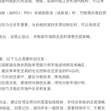
考虑根据均线的方向进场。例如，短期均线上穿长期均线时，可以考
些指标（如KDJ、RSI）未能创新高（或新低）时，可能预示着趋势
撑位和压力位非常重要。当价格回落到支撑位附近时，可以考虑买
仓位，设置止损点，并根据市场情况及时调整交易策略。
要。以下几点需要特别注意：
损点应该根据自身的风险承受能力和市场波动情况来确定。
大。建议将单笔交易的仓位控制在总资金的5%以内。
同一方向的交易中。建议分散投资，降低风险。
冲动的交易决策。要保持冷静的头脑，理性分析市场行情。
识和技巧才能在市场中生存和发展。
机会。通过合理运用日内震荡短线指标，并结合有效的交易策略
的收益。但需记住，成功并非一蹴而就，需要持续学习、不断实