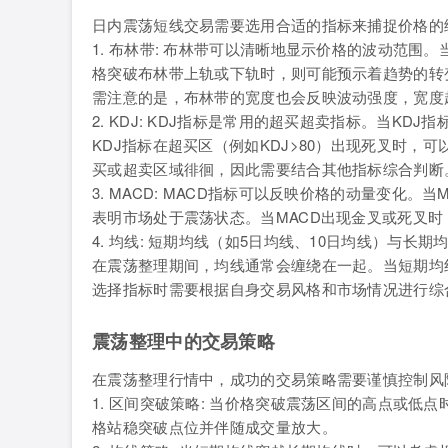
日内震荡短线交易需要选用合适的指标来捕捉价格的
1. 布林带: 布林带可以清晰地显示价格的波动范
格突破布林带上轨或下轨时，则可能预示着趋势的转
需注意的是，布林带的宽度也会反映波动强度，宽度
2. KDJ: KDJ指标是常用的超买超卖指标。当KD
KDJ指标在超买区（例如KDJ>80）出现死叉时，
买或超卖区域徘徊，因此需要结合其他指标综合判断
3. MACD: MACD指标可以反映价格的动量变化。
表明市场处于震荡状态。当MACD出现金叉或死叉
4. 均线: 短期均线（如5日均线、10日均线）与长
在震荡整理期间，均线通常会缠绕在一起。当短期均
选择指标时需要根据自身交易风格和市场情况进行综
震荡整理中的交易策略
在震荡整理行情中，成功的交易策略需要谨慎控制风
1. 区间突破策略: 当价格突破震荡区间的高点或
格站稳突破点位并伴随成交量放大。